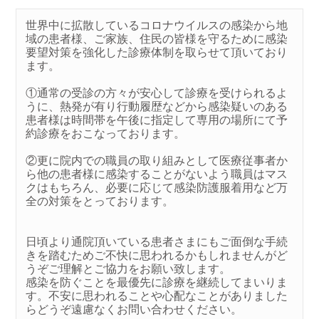
0942-87-3150
世界中に拡散しているコロナウイルスの感染から地
域の患者様、ご家族、住民の皆様を守るために感染
要望対策を強化した診療体制を取らせて頂いており
ます。
交通案内
①通常の受診の方々が安心して診療を受けられるよ
〒841-0005
うに、熱発が有り行動履歴などから感染疑いのある
佐賀県鳥栖市弥生が丘二丁目143
患者様は時間帯を午後に指定して専用の場所にて予
約診療をおこなっております。
災害の時には
②更に院内での職員の取り組みとして医療従事者か
ら他の患者様に感染することがないよう職員はマス
クはもちろん、必要に応じて感染防護服着用など万
全の対策をとっております。
日頃より通院頂いている患者さまにもご面倒な手続
きを踏むためご不快に思われるかもしれませんがど
うぞご理解とご協力をお願い致します。
感染を防ぐことを最優先に診療を継続してまいりま
す。不安に思われることや心配なことがありました
らどうぞ遠慮なくお問い合わせください。