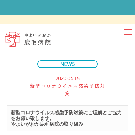
ホーム
NEWS
外来
入院
NEWS
健診
かげタイムス
2020.04.15
新型コロナウイルス感染予防対
当院について
策
医療関係者さま
新型コロナウイルス感染予防対策にご理解とご協力
ご相談
をお願い致します。
やよいがおか鹿毛病院の取り組み﻿
採用情報