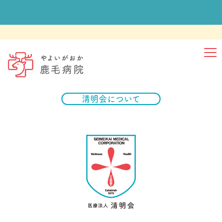
ホーム
NEWS
外来
入院
清明会について
健診
かげタイムス
当院について
医療関係者さま
ご相談
採用情報