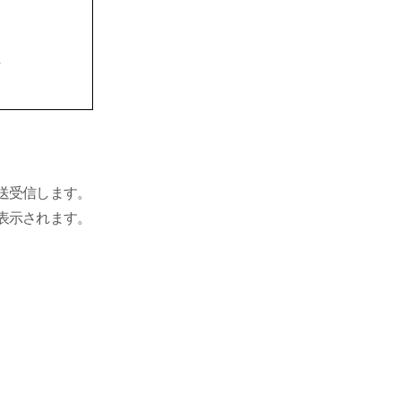
ま
送受信します。
表示されます。
くも
スの