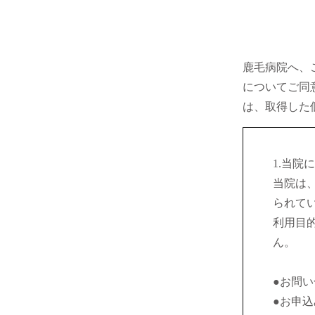
かげタイムス
当院について
鹿毛病院へ、
についてご同
医療関係者さま
は、取得した
ご相談
1.当院
採用情報
当院は
られて
0942-87-3150
利用目
ん。
●お問
交通案内
●お申
〒841-0005