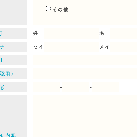
個人情報の開示について 当院は、ご本人から個人情報の開示の
その他
けた場合には、ご本人と同意した方法で個人情報を開示いたし
だし、次の場合には開示をお断りすることがございます。その
開示が出来ない理由をご説明申し上げます。なお、開示に必要
姓
名
前
請求申し上げることがあります。その場合にはあらかじめ金額
たします。
セイ
メイ
ナ
l
を行うことによりご本人又は第三者の生命、身体、財産その他の
害するおそれのある場合
確認用）
を行うことにより、法令に違反することとなる場合
-
-
号
個人情報の訂正等について 当院は、ご本人から個人情報の内容
いという理由によって当該個人情報の内容の訂正、追加又は削
「訂正等」といいます。）のご請求を受けた場合には、利用目
必要な範囲内において、遅滞なく事実確認等の調査を行い、ご
があることが分かった場合には必要な訂正等を行います。訂正
せ内容