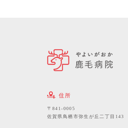
の権利
（５）請
≪医療
氏名：
E-Mail：m
（６）
関する
じて受
い。
住所
作成日：20
〒841-0005
佐賀県鳥栖市弥生が丘二丁目143