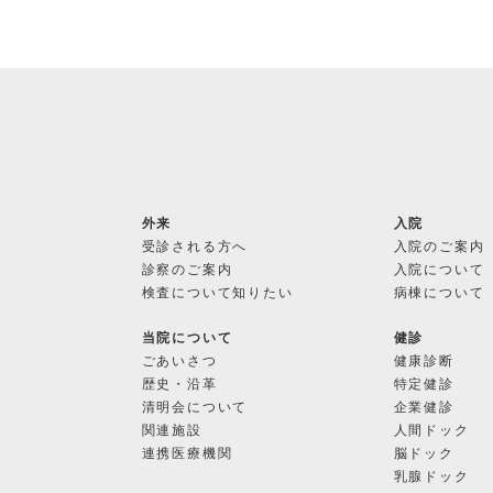
を保護するためのこれに代わるべき措置を取ります。
求の手続きについて 上記(1)から(4)の請求は、以下で承ります
法清明会 法人事業部≫
田中丸 真章
-tanakamaru@kagehospital.or.jp Tel:0942-87-3150
外来
入院
受診される方へ
入院のご案内
質問・苦情受付 窓口 個人情報の取扱及び個人情報の安全管理措
診察のご案内
入院について
質問及び苦情については、当院の個人情報保護管理者（上記）
検査について知りたい
病棟について
け付けます。その際にお手紙または電子メールにてご連絡くだ
当院について
健診
ごあいさつ
健康診断
歴史・沿革
特定健診
19.2.1
清明会について
企業健診
関連施設
人間ドック
連携医療機関
脳ドック
乳腺ドック