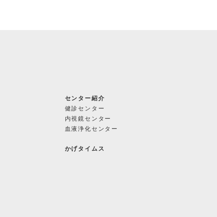
。
センター紹介
健診センター
置に
内視鏡センター
を通
血液浄化センター
さ
かげタイムス