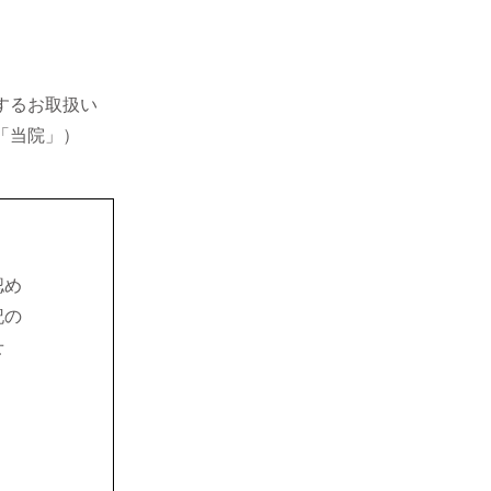
するお取扱い
「当院」）
認め
記の
せ