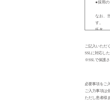
佐賀県鳥栖市弥生が丘二丁目143
●採用
災害の時には
なお、
す。
氏名
生年月
住所及
ご記入いただく
会社名
SSLに対応
電話番
※SSLで保
FAX番
E_mail
尚、以
必要事項をご
のです
ご入力事項は
全部又
ただし患者様
２．安