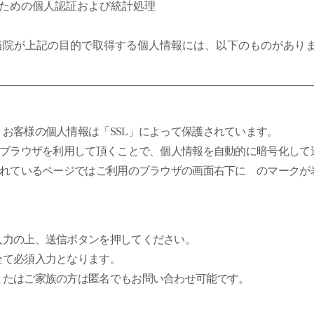
のための個人認証および統計処理
当院が上記の目的で取得する個人情報には、以下のものがあり
日
び国籍
お客様の個人情報は「SSL」によって保護されています。
及び所属部署
したブラウザを利用して頂くことで、個人情報を自動的に暗号化して
号
護されているページではご利用のブラウザの画面右下に のマークが
号
上の個人情報は、全て｢ご本人様の意思｣によってご提供いただ
入力の上、送信ボタンを押してください。
。但し、これらの個人情報を御提供いただけない場合、サービ
全て必須入力となります。
は一部がご利用できないことがあります。
またはご家族の方は匿名でもお問い合わせ可能です。
全対策の実施について