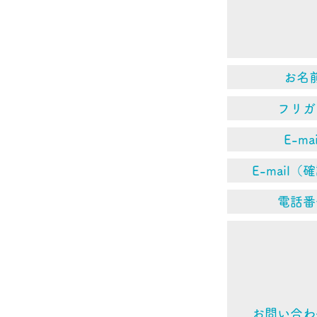
（１）
求を受
す。た
には、
お名
用をご
連絡い
フリガ
E-mai
●開示
利益を
E-mail（
●開示
電話番
（２）
実でな
（以下
達成に
に理由
お問い合わ