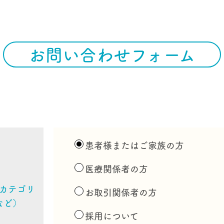
、個人情報の正確性及び安全性を確保するために、情報セキュ
をはじめとする安全対策を実施し、個人情報の漏えい、滅失又
防止策を講じます。また、内部監査の結果、市場のセキュリテ
例ならびにご本人様からの要望等により改善が必要とされたと
お問い合わせフォーム
やかにこれを是正します。
人情報の第三者への提供について
、法により認められている場合を除き、あらかじめご本人の同
となく個人情報を第三者に提供することは致しません。
人情報の預託について
患者様またはご家族の方
業務委託等にともない、個人情報の取扱を社外の第三者に委託
医療関係者の方
、預託された個人情報の安全管理が確保されるよう、適切な委
するとともに、委託先に対して必要かつ適切な監督を行います
カテゴリ
お取引関係者の方
など）
人情報に関する事項
採用について