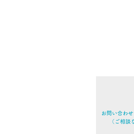
当院は
ィ対策
損等の
故の実
は、速
３．個
当院は
得るこ
４．個
当院は
場合は
を選定
お問い合わせ
（ご相談
５．個