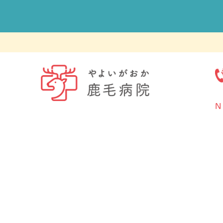
N
ホーム
NEWS
外来
入院
健診