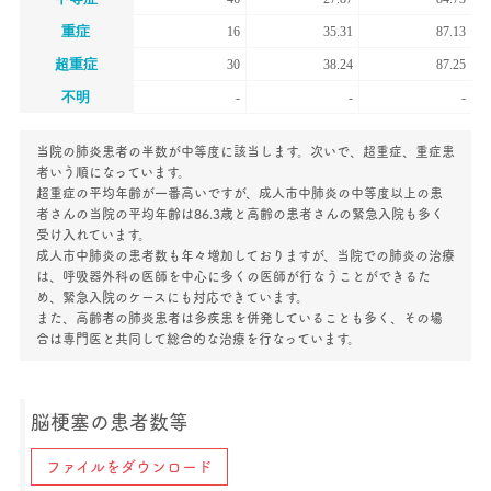
重症
16
35.31
87.13
超重症
30
38.24
87.25
不明
-
-
-
当院の肺炎患者の半数が中等度に該当します。次いで、超重症、重症患
者いう順になっています。
超重症の平均年齢が一番高いですが、成人市中肺炎の中等度以上の患
者さんの当院の平均年齢は86.3歳と高齢の患者さんの緊急入院も多く
受け入れています。
成人市中肺炎の患者数も年々増加しておりますが、当院での肺炎の治療
は、呼吸器外科の医師を中心に多くの医師が行なうことができるた
め、緊急入院のケースにも対応できています。
また、高齢者の肺炎患者は多疾患を併発していることも多く、その場
合は専門医と共同して総合的な治療を行なっています。
脳梗塞の患者数等
ファイルをダウンロード