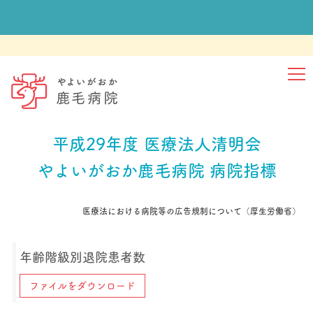
ホーム
NEWS
外来
入院
平成29年度
医療法人清明会
健診
やよいがおか鹿毛病院
病院指標
かげタイムス
当院について
医療法における病院等の広告規制について（厚生労働省）
医療関係者さま
年齢階級別退院患者数
ご相談
ファイルをダウンロード
採用情報