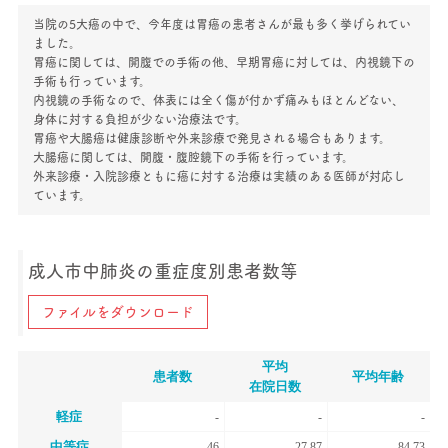
当院の5大癌の中で、今年度は胃癌の患者さんが最も多く挙げられてい
ました。
胃癌に関しては、開腹での手術の他、早期胃癌に対しては、内視鏡下の
手術も行っています。
内視鏡の手術なので、体表には全く傷が付かず痛みもほとんどない、
身体に対する負担が少ない治療法です。
胃癌や大腸癌は健康診断や外来診療で発見される場合もあります。
大腸癌に関しては、開腹・腹腔鏡下の手術を行っています。
外来診療・入院診療ともに癌に対する治療は実績のある医師が対応し
ています。
成人市中肺炎の重症度別患者数等
ファイルをダウンロード
平均
患者数
平均年齢
在院日数
軽症
-
-
-
中等症
46
27.87
84.73