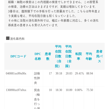
組織・細胞の検査はこの内視鏡の検査でしかできません。この胆管系
の検査、治療の方法はさまざまですが、実績は増加してきています。
3番目は、腹腔鏡下での手術を行った胆嚢炎でした。こちらは昨年度よ
り実績も増え、平均在院日数も短くなっていました。
その他に当院の消化器外科では、幅広い年齢層に対応し、多くの消化
器疾患の患者さんを受け入れています。
消化器内科
平均
平均
在院
在院
患者
DPC
患者
転院
平均
DPCコード
日数
日数
用パ
名称
数
率
年齢
（自
（全
ス
院）
国）
040081xx99x00x
誤嚥
17
39.18
20.83
29.41%
88.94
性肺
炎
130090xx97x0xx
貧血
10
18.30
10.89
0.00%
75.50
（輸
血を
行っ
た場