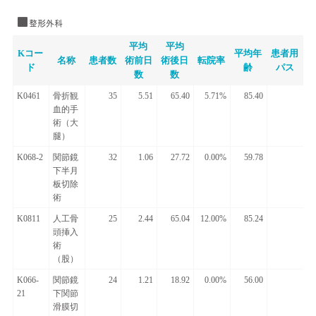
整形外科
平均
平均
Kコー
平均年
患者用
名称
患者数
術前日
術後日
転院率
ド
齢
パス
数
数
K0461
骨折観
35
5.51
65.40
5.71%
85.40
血的手
術（大
腿）
K068-2
関節鏡
32
1.06
27.72
0.00%
59.78
下半月
板切除
術
K0811
人工骨
25
2.44
65.04
12.00%
85.24
頭挿入
術
（股）
K066-
関節鏡
24
1.21
18.92
0.00%
56.00
21
下関節
滑膜切