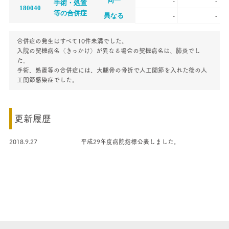
同一
-
-
手術・処置
180040
等の合併症
異なる
-
-
合併症の発生はすべて10件未満でした。
入院の契機病名（きっかけ）が異なる場合の契機病名は、肺炎でし
た。
手術、処置等の合併症には、大腿骨の骨折で人工関節を入れた後の人
工関節感染症でした。
更新履歴
2018.9.27
平成29年度病院指標公表しました。