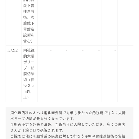
鏡下胃
瘻造設
術、腹
腔鏡下
胃瘻造
設術を
含む）
K7212
内視鏡
-
-
-
-
-
的大腸
ポリー
プ・粘
膜切除
術（長
径２ｃ
ｍ以
上）
消化器内科のオペは消化器外科でも最も多かった内視鏡で行なう大腸
ポリープ切除が最も多くなっています。
手術の予定を外来で決め、手術当日に入院していただき、多くの患者
さんが１泊２日で退院されます。
当院では他にも胆管系の疾患に対して行なう手術や胃瘻造設術の実績