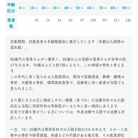
年齢
0942-87-3150
0～
10～
20～
30～
40～
50～
60～
70～
80～
90～
区分
患者
-
30
24
34
63
87
199
307
415
246
数
交通案内
対象期間、対象患者を年齢階級別に集計しています（年齢は入院時の
〒841-0005
満年齢）。
佐賀県鳥栖市弥生が丘二丁目143
80歳代の患者さんが一番多く、80歳以上の高齢の患者さんが全体の約
災害の時には
47％を占め、70歳以上だと約7割にもなり、この地域の特色と考えま
す。
この年代に多く見られる入院原因は、肺炎や尿路感染、胸椎・腰椎の
骨折、大腿骨の骨折、循環器疾患等で、高齢者に多い疾患が当院でも
見られました。
また寝たきりの方に発症しやすい褥瘡（床づれ）の治療目的での入院
対応も当院に形成外科の常勤医がいるために多い傾向にあります。
在宅で介護を受けている方については、外来治療や入院での治療も対
応しています。
一方、10～20歳代は整形外科での入院が約2/3を占めます。スポーツ活
動中の骨折や靭帯損傷、疼痛などの不調がある場合等、その疾患部位