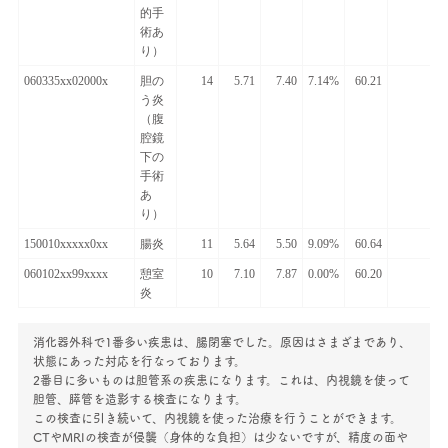
的手
術あ
り）
060335xx02000x
胆の
14
5.71
7.40
7.14%
60.21
う炎
（腹
腔鏡
下の
手術
あ
り）
150010xxxxx0xx
腸炎
11
5.64
5.50
9.09%
60.64
060102xx99xxxx
憩室
10
7.10
7.87
0.00%
60.20
炎
消化器外科で1番多い疾患は、腸閉塞でした。原因はさまざまであり、
状態にあった対応を行なっております。
2番目に多いものは胆管系の疾患になります。これは、内視鏡を使って
胆管、膵管を造影する検査になります。
この検査に引き続いて、内視鏡を使った治療を行うことができます。
CTやMRIの検査が侵襲（身体的な負担）は少ないですが、精度の面や