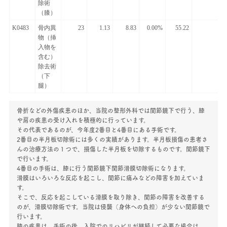
除術
（膝）
K0483
骨内異
23
1.13
8.83
0.00%
55.22
物（挿
入物を
含む）
除去術
（下
腿）
骨折などの外傷疾患のほか、当院の整形外科では関節鏡下で行う、膝
や肩の疾患の受け入れを積極的に行っています。
その代表であるのが、今年度2番目と4番目にある手術です。
2番目の半月板切除術には多くの実績があります。半月板損傷の患者さ
んの治療方法の１つで、損傷した半月板を切除するものです。関節鏡下
で行います。
4番目の手術は、膝に行う関節鏡下関節滑膜切除術になります。
滑膜はいろいろな反応を起こし、関節に痛みなどの障害を加えていま
す。
そこで、反応を起こしている滑膜を取り除き、関節の障害を改善する
のが、滑膜切除術です。当院は侵襲（身体への負担）が少ない関節鏡で
行います。
膝の疾患は、手術の後、入院でのリハビリが継続して必要な場合は、