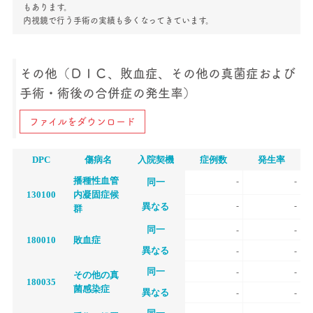
もあります。
内視鏡で行う手術の実績も多くなってきています。
その他（ＤＩＣ、敗血症、その他の真菌症および
手術・術後の合併症の発生率）
ファイルをダウンロード
DPC
傷病名
入院契機
症例数
発生率
播種性血管
-
-
同一
130100
内凝固症候
-
-
異なる
群
同一
-
-
180010
敗血症
異なる
-
-
同一
-
-
その他の真
180035
菌感染症
異なる
-
-