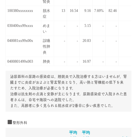
腎炎
100380xxxxxxxx
脱水
13
16.54
9.16
7.69%
82.46
症
030400xx99xxxx
めま
-
-
5.15
-
-
い
040081xx99x00x
誤嚥
-
-
20.83
-
-
性肺
炎
0400801499x003
肺炎
-
-
16.97
-
-
泌尿器科の尿路の感染症は、膀胱炎で入院治療する方はいませんが、腎
臓までに炎症がおよぶと腎盂腎炎となり、高い熱と腎機能の低下を来
たすため、入院治療が必要になります。
治療は抗生剤の点滴と安静が主になります。尿路感染症で入院された患
者さんは、自宅や施設への退院でした。
また、高齢者に多く見られる脱水症が2番目に多い疾患でした。
整形外科
平均
平均