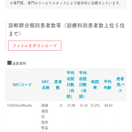
の専門医、専門のリハビリスタッフにより総合的に治療をしています。
診断群分類別患者数等（診療科別患者数上位５位
まで）
ファイルをダウンロード
泌尿器科
平均
平均
在院
在院
患者
DPC
患者
転院
平均
DPCコード
日数
日数
用パ
名称
数
率
年齢
（自
（全
ス
院）
国）
110310xx99xx0x
尿路
21
25.90
12.34
9.52%
84.62
感染
症、
急性
腎盂