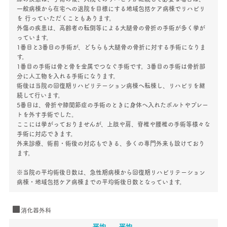
一般病棟から在宅への退院を目標にする地域包括ケア病棟でリハビリ
を 行っていただくこともあります。
外傷の疾患は、高齢者の転倒等による大腿骨の骨折の手術が多く挙が
っています。
1番目と3番目の手術が、どちらも大腿骨の骨折に対する手術になりま
す。
1番目の手術は骨と骨を金属でつなぐ手術です。3番目の手術は骨折部
分に人工物を入れる手術になります。
術後は当院の回復期リハビリテーション病棟へ転棟し、リハビリを継
続して行います。
5番目は、骨折や膝関節症の手術のときに身体へ入れたボルトやプレー
トを外す手術でした。
ここには挙がっておりませんが、上肢や肩、脊椎や腰椎の手術等様々な
手術に対応できます。
外来診療、術前・術後の対応もできる、多くの専門外来も設けており
ます。
※当院の平均術後日数は、急性期病棟から回復期リハビリテーション
病棟・地域包括ケア病棟までの平均術後日数となっています。
消化器外科
平均
平均