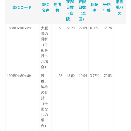
在院
在院
患者
DPC
患者
転院
平均
DPCコード
日数
日数
用パ
名称
数
率
年齢
（自
（全
ス
院）
国）
160800xx01xxxx
大腿
58
68.20
27.09
6.90%
85.78
骨の
骨折
（手
術を
行っ
た場
合）
160690xx99xx0x
腰
53
48.60
19.94
3.77%
79.83
椎、
胸椎
の骨
折
（手
術な
しの
場
合）