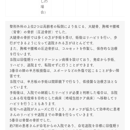
しの
場
合）
整形外科の上位2つは高齢者の転倒により生じる、大腿骨、胸椎や腰椎
（背骨）の骨折（圧迫骨折）でした。
大腿骨の骨折では多くの方が手術を受け、術後はリハビリを行い、歩
行ができるようになって退院される方がほとんどです。
また、胸椎や腰椎の圧迫骨折は、コルセットを作製し、保存的な治療
を行ないます。
当院は回復期リハビリテーション病棟を設けており、発症から手術、
リハビリ、退院まで、転院せずに行うことができます。
3番目の膝の半月板損傷は、スポーツなどの外傷で起こることが多い障
害です。
当院では、半月板の手術は関節鏡下で行なう、低侵襲な治療方法とな
っています。
手術後は、入院での継続したリハビリが必要と判断した場合は、当院
にある在宅復帰を目的とした病床（地域包括ケア病床）へ移動してリ
ハビリを行うこともあります。
在宅への退院がスムーズに行くよう、スタッフが協力して効率的に患者
さんのリハビリや退院までの準備を行なっていきます。
5番目は骨盤の骨折でした。
約7割の患者さんが自宅からの入院であり、自宅退院を目標に回復期リ