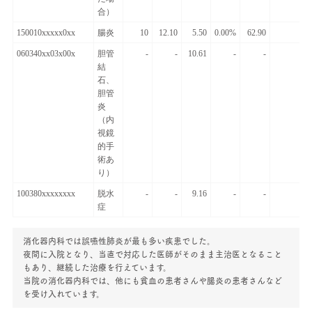
合）
150010xxxxx0xx
腸炎
10
12.10
5.50
0.00%
62.90
060340xx03x00x
胆管
-
-
10.61
-
-
結
石、
胆管
炎
（内
視鏡
的手
術あ
り）
100380xxxxxxxx
脱水
-
-
9.16
-
-
症
消化器内科では誤嚥性肺炎が最も多い疾患でした。
夜間に入院となり、当直で対応した医師がそのまま主治医となること
もあり、継続した治療を行えています。
当院の消化器内科では、他にも貧血の患者さんや腸炎の患者さんなど
を受け入れています。