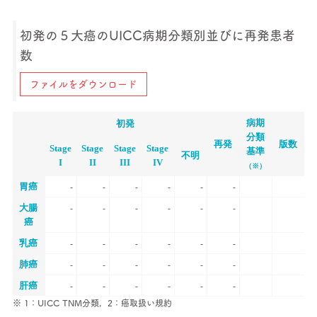
初発の５大癌のUICC病期分類別並びに再発患者
数
ファイルをダウンロード
病期
初発
分類
再発
版数
Stage
Stage
Stage
Stage
基準
不明
I
II
III
IV
（※）
胃癌
-
-
-
-
-
-
大腸
-
-
-
-
-
-
癌
乳癌
-
-
-
-
-
-
肺癌
-
-
-
-
-
-
肝癌
-
-
-
-
-
-
※ 1：UICC TNM分類，2：癌取扱い規約