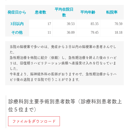
平均在院日
発症日から
患者数
平均年齢
転院率
数
3日以内
17
39.53
85.35
70.59
その他
11
36.09
79.45
18.18
当院の脳梗塞で多いのは、発症から３日以内の脳梗塞の患者さんでし
た。
急性期治療を他院に紹介（依頼）し、急性期治療を終えた後のリハビ
リは、回復期リハビリテーション病棟へ直接受け入れを行なっていま
した。
今年度より、脳神経外科の医師がおりますので、急性期治療からリハ
ビリ後の退院まで当院で行うことができます。
診療科別主要手術別患者数等（診療科別患者数上
位５位まで）
ファイルをダウンロード