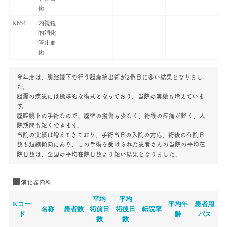
術
K654
内視鏡
-
-
-
-
-
的消化
管止血
術
今年度は、腹腔鏡下で行う胆嚢摘出術が2番目に多い結果となりまし
た。
胆嚢の疾患には標準的な術式となっており、当院の実績も増えていま
す。
腹腔鏡下の手術なので、腹壁の損傷も少なく、術後の疼痛が軽く、入
院期間も短くできます。
当院の実績は増えてきており、手術当日の入院の対応、術後の在院日
数も短縮傾向にあり、この手術を受けられた患者さんの当院の平均在
院日数は、全国の平均在院日数より短い結果となりました。
消化器内科
平均
平均
Kコー
平均年
患者用
名称
患者数
術前日
術後日
転院率
ド
齢
パス
数
数