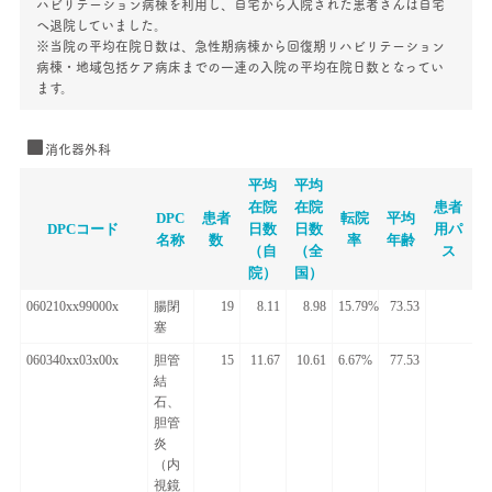
ハビリテーション病棟を利用し、自宅から入院された患者さんは自宅
へ退院していました。
※当院の平均在院日数は、急性期病棟から回復期リハビリテーション
病棟・地域包括ケア病床までの一連の入院の平均在院日数となってい
ます。
消化器外科
平均
平均
在院
在院
患者
DPC
患者
転院
平均
DPCコード
日数
日数
用パ
名称
数
率
年齢
（自
（全
ス
院）
国）
060210xx99000x
腸閉
19
8.11
8.98
15.79%
73.53
塞
060340xx03x00x
胆管
15
11.67
10.61
6.67%
77.53
結
石、
胆管
炎
（内
視鏡