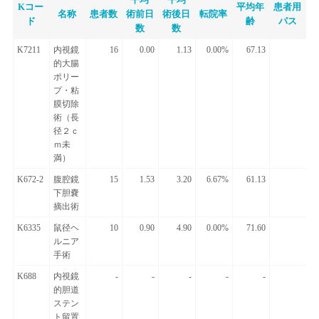
Kコー
平均年
患者用
名称
患者数
術前日
術後日
転院率
ド
齢
パス
数
数
K7211
内視鏡
16
0.00
1.13
0.00%
67.13
的大腸
ポリー
プ・粘
膜切除
術（長
径２ｃ
ｍ未
満）
K672-2
腹腔鏡
15
1.53
3.20
6.67%
61.13
下胆嚢
摘出術
K6335
鼠径ヘ
10
0.90
4.90
0.00%
71.60
ルニア
手術
K688
内視鏡
-
-
-
-
-
的胆道
ステン
ト留置