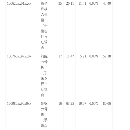
160620xx01xxxx
膝半
35
20.11
11.41
0.00%
47.40
月板
の損
傷
（手
術を
行っ
た場
合）
160760xx97xx0x
前腕
17
11.47
5.21
0.00%
52.18
の骨
折
（手
術を
行っ
た場
合）
160980xx99x0xx
骨盤
16
63.25
19.97
0.00%
80.06
の骨
折
（手
術な