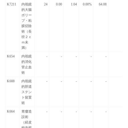
K7211
内視鏡
24
0.00
1.04
0.00%
64.08
的大腸
ポリー
プ・粘
膜切除
術（長
径２ｃ
ｍ未
満）
K654
内視鏡
-
-
-
-
-
的消化
管止血
術
K688
内視鏡
-
-
-
-
-
的胆道
ステン
ト留置
術
K664
胃瘻造
-
-
-
-
-
設術
（経皮
的内視